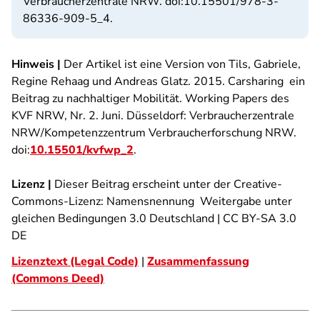
Verbraucherzentrale NRW. doi:10.15501/978-3-
86336-909-5_4.
Hinweis
|
Der Artikel ist eine Version von Tils, Gabriele,
Regine Rehaag und Andreas Glatz. 2015.
Carsharing  ein
Beitrag zu nachhaltiger Mobilität
. Working Papers des
KVF NRW, Nr. 2. Juni. Düsseldorf: Verbraucherzentrale
NRW/Kompetenzzentrum Verbraucherforschung NRW.
doi:
10.15501/kvfwp_2
.
Lizenz
|
Dieser Beitrag erscheint unter der Creative-
Commons-Lizenz: Namensnennung  Weitergabe unter
gleichen Bedingungen 3.0 Deutschland | CC BY-SA 3.0
DE
Lizenztext (Legal Code)
|
Zusammenfassung
(Commons Deed)