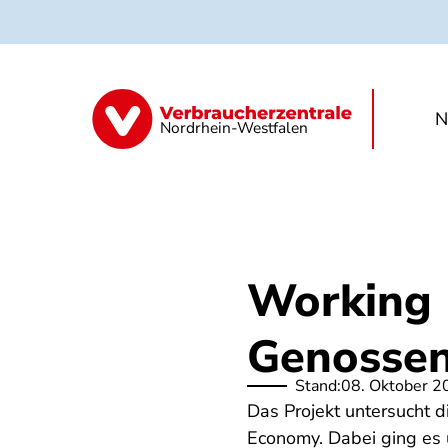
Direkt
zum
Inhalt
N
Publikationen
Veranstaltungen
F
Nordrhein-Westfalen
Working 
Genossen
Stand:
08. Oktober 2
Das Projekt untersucht 
Economy. Dabei ging es 