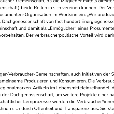
ucher-Gemeinschaft, da die Mitglieder mittels direkte
nschaft) beide Rollen in sich vereinen können. Der Vo
osumenten-Organisation im Wortsinn ein: „Wir produzie
 Dachgenossenschaft von fast hundert Energiegenossens
nschaft und damit als „Ermöglicher“ eines Prosumenten
rbehalten. Der verbraucherpolitische Vorteil wird darin
er-Verbraucher-Gemeinschaften, auch Initiativen der S
gemeinsame Produzieren und Konsumieren. Die Verbrauc
egionalmarken-Artikeln im Lebensmitteleinzelhandel,
ng der Dachgenossenschaft, um weitere Projekte einer n
rschaftlicher Lernprozesse werden die Verbraucher*inn
ichnen sich durch Offenheit und Transparenz aus. Sie s