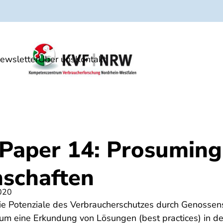
ewsletter
Über uns
Kontakt
örderung
Netzwerke
Paper 14: Prosuming
schaften
020
die Potenziale des Verbraucherschutzes durch Genossens
um eine Erkundung von Lösungen (best practices) in d